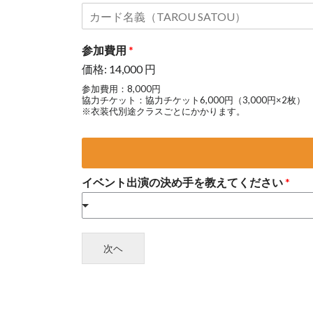
カ
ー
ド
カ
ー
参加費用
*
ド
名
価格:
14,000 円
義
参加費用：8,000円
人
協力チケット：協力チケット6,000円（3,000円×2枚）
※衣装代別途クラスごとにかかります。
イベント出演の決め手を教えてください
*
次ヘ