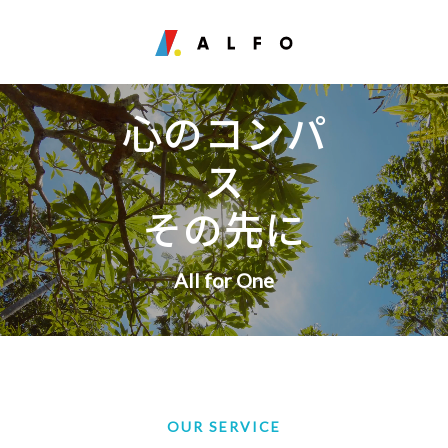
心のコンパ
ス
その先に
All for One
OUR SERVICE